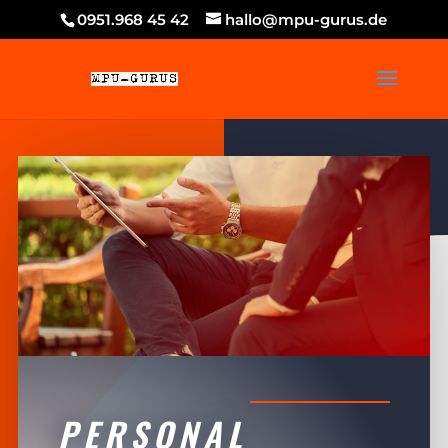
0951.968 45 42
hallo@mpu-gurus.de
Werkzeugleiste öffnen
s
PERSONAL